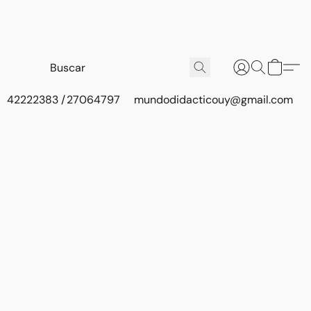
42222383 / 27064797
mundodidacticouy@gmail.com