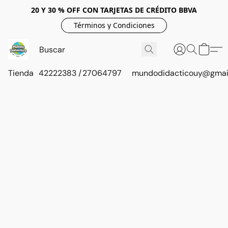
20 Y 30 % OFF CON TARJETAS DE CRÉDITO BBVA
Términos y Condiciones
Tienda
42222383 / 27064797
mundodidacticouy@gmai