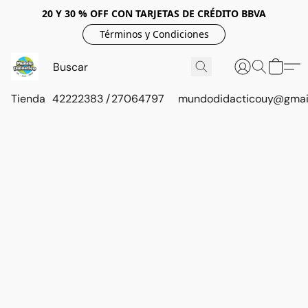
20 Y 30 % OFF CON TARJETAS DE CRÉDITO BBVA
Términos y Condiciones
Tienda
42222383 / 27064797
mundodidacticouy@gmai