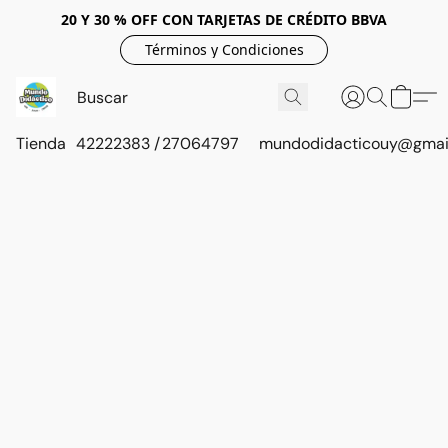
20 Y 30 % OFF CON TARJETAS DE CRÉDITO BBVA
Términos y Condiciones
Tienda
42222383 / 27064797
mundodidacticouy@gmai