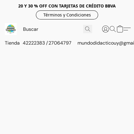
20 Y 30 % OFF CON TARJETAS DE CRÉDITO BBVA
Términos y Condiciones
Tienda
42222383 / 27064797
mundodidacticouy@gmai