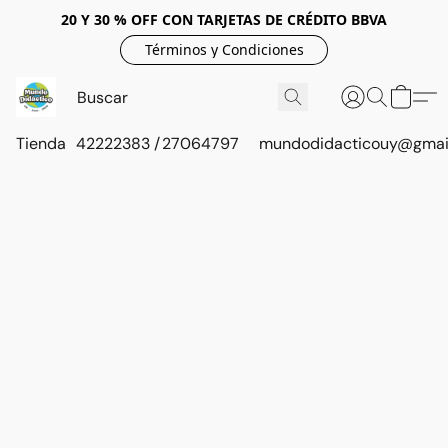
20 Y 30 % OFF CON TARJETAS DE CRÉDITO BBVA
Términos y Condiciones
Tienda
42222383 / 27064797
mundodidacticouy@gmai