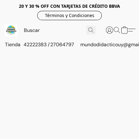
20 Y 30 % OFF CON TARJETAS DE CRÉDITO BBVA
Términos y Condiciones
Tienda
42222383 / 27064797
mundodidacticouy@gmai