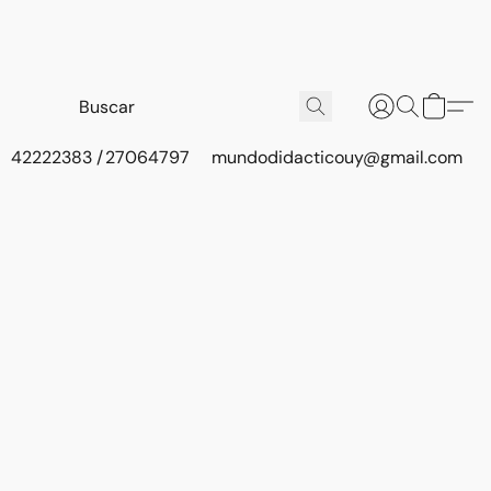
42222383 / 27064797
mundodidacticouy@gmail.com