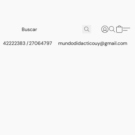
42222383 / 27064797
mundodidacticouy@gmail.com