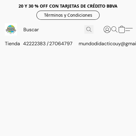
20 Y 30 % OFF CON TARJETAS DE CRÉDITO BBVA
Términos y Condiciones
Tienda
42222383 / 27064797
mundodidacticouy@gmai