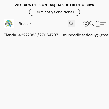
20 Y 30 % OFF CON TARJETAS DE CRÉDITO BBVA
Términos y Condiciones
Tienda
42222383 / 27064797
mundodidacticouy@gmai