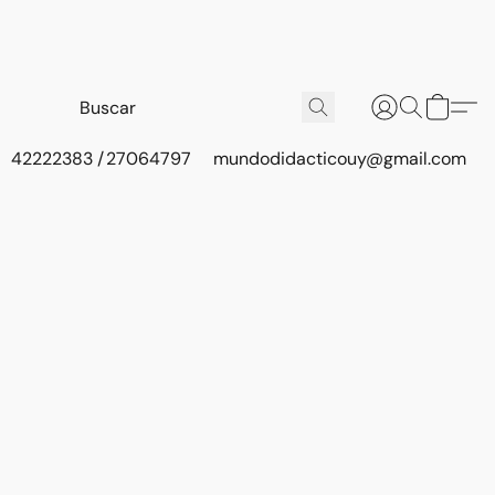
42222383 / 27064797
mundodidacticouy@gmail.com