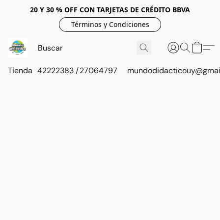
20 Y 30 % OFF CON TARJETAS DE CRÉDITO BBVA
Términos y Condiciones
Tienda
42222383 / 27064797
mundodidacticouy@gmai