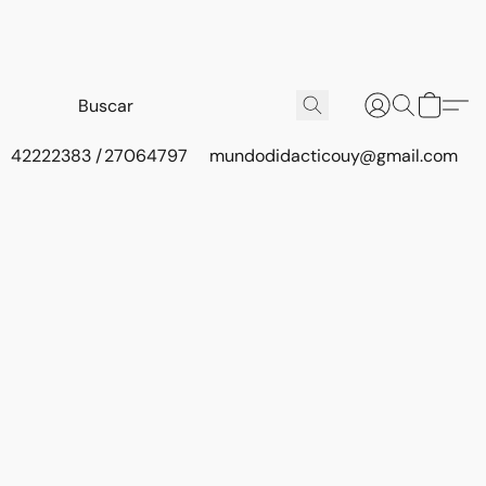
42222383 / 27064797
mundodidacticouy@gmail.com