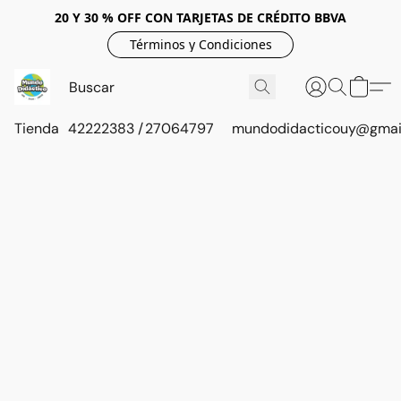
20 Y 30 % OFF CON TARJETAS DE CRÉDITO BBVA
Términos y Condiciones
Tienda
42222383 / 27064797
mundodidacticouy@gmai