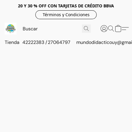
20 Y 30 % OFF CON TARJETAS DE CRÉDITO BBVA
Términos y Condiciones
Tienda
42222383 / 27064797
mundodidacticouy@gmai