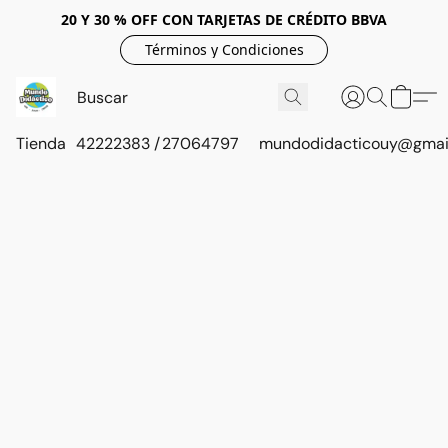
20 Y 30 % OFF CON TARJETAS DE CRÉDITO BBVA
Términos y Condiciones
Tienda
42222383 / 27064797
mundodidacticouy@gmai