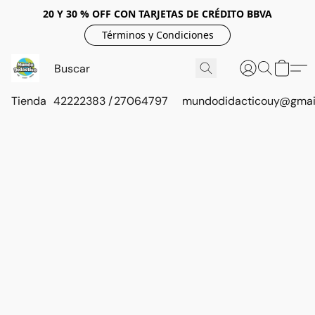
20 Y 30 % OFF CON TARJETAS DE CRÉDITO BBVA
Términos y Condiciones
Tienda
42222383 / 27064797
mundodidacticouy@gmai