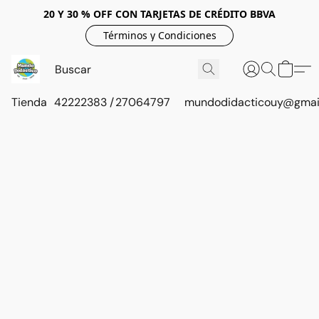
20 Y 30 % OFF CON TARJETAS DE CRÉDITO BBVA
Términos y Condiciones
Tienda
42222383 / 27064797
mundodidacticouy@gmai