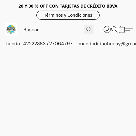
20 Y 30 % OFF CON TARJETAS DE CRÉDITO BBVA
Términos y Condiciones
Tienda
42222383 / 27064797
mundodidacticouy@gmai