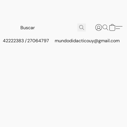
42222383 / 27064797
mundodidacticouy@gmail.com