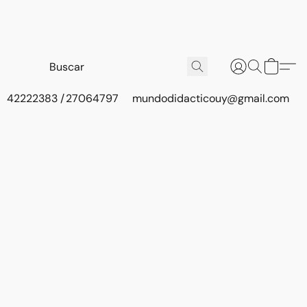
42222383 / 27064797
mundodidacticouy@gmail.com