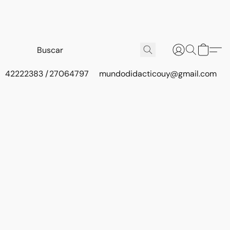
42222383 / 27064797
mundodidacticouy@gmail.com