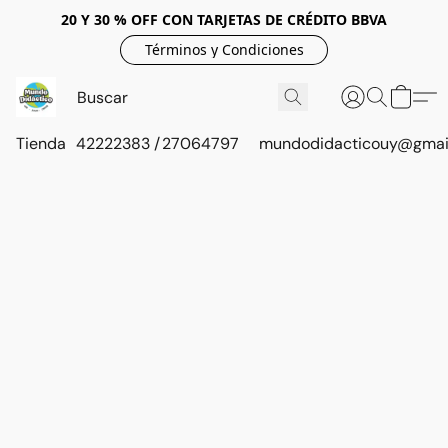
20 Y 30 % OFF CON TARJETAS DE CRÉDITO BBVA
Términos y Condiciones
Tienda
42222383 / 27064797
mundodidacticouy@gmai