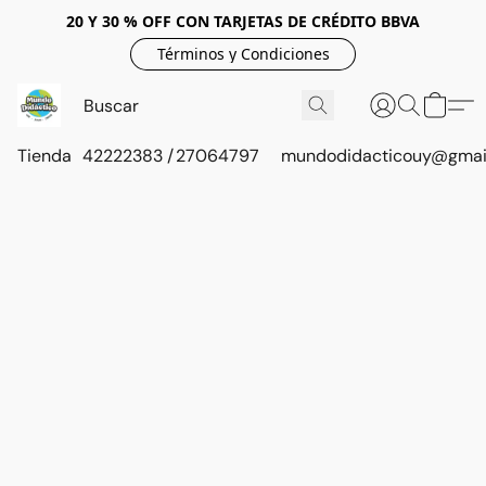
20 Y 30 % OFF CON TARJETAS DE CRÉDITO BBVA
Términos y Condiciones
Tienda
42222383 / 27064797
mundodidacticouy@gmai