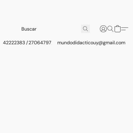
42222383 / 27064797
mundodidacticouy@gmail.com