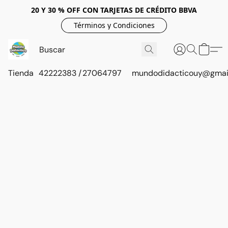
20 Y 30 % OFF CON TARJETAS DE CRÉDITO BBVA
Términos y Condiciones
Tienda
42222383 / 27064797
mundodidacticouy@gmai