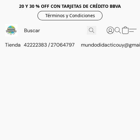
20 Y 30 % OFF CON TARJETAS DE CRÉDITO BBVA
Términos y Condiciones
Tienda
42222383 / 27064797
mundodidacticouy@gmai