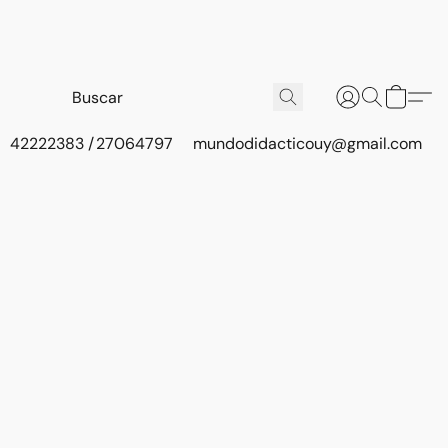
42222383 / 27064797
mundodidacticouy@gmail.com