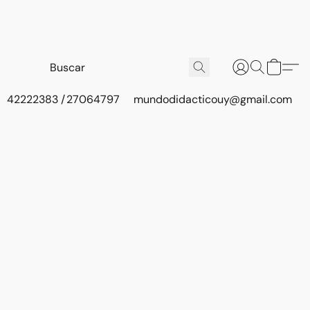
42222383 / 27064797
mundodidacticouy@gmail.com