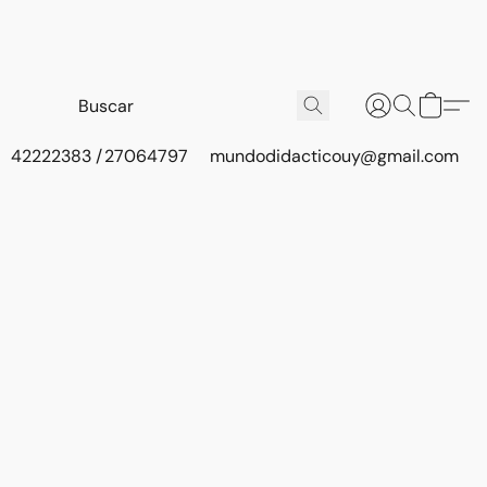
42222383 / 27064797
mundodidacticouy@gmail.com