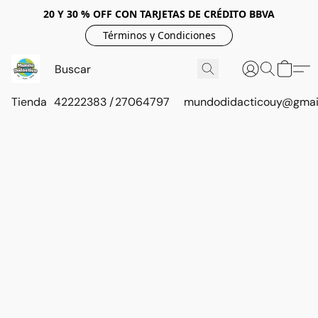
20 Y 30 % OFF CON TARJETAS DE CRÉDITO BBVA
Términos y Condiciones
Tienda
42222383 / 27064797
mundodidacticouy@gmai