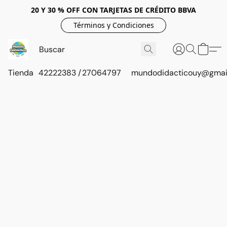
20 Y 30 % OFF CON TARJETAS DE CRÉDITO BBVA
Términos y Condiciones
Tienda
42222383 / 27064797
mundodidacticouy@gmai