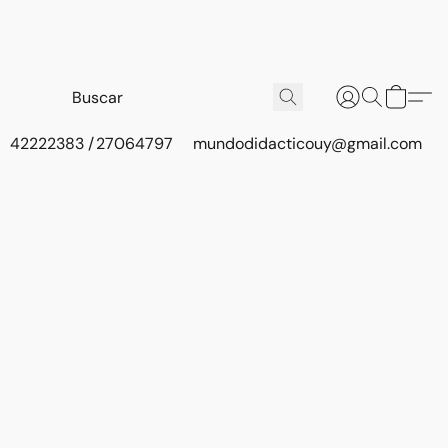
42222383 / 27064797
mundodidacticouy@gmail.com