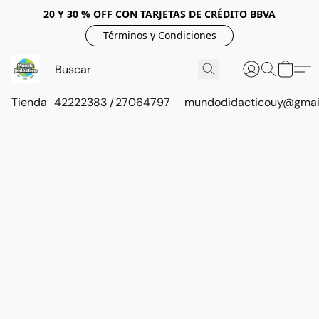
20 Y 30 % OFF CON TARJETAS DE CRÉDITO BBVA
Términos y Condiciones
Tienda
42222383 / 27064797
mundodidacticouy@gmai