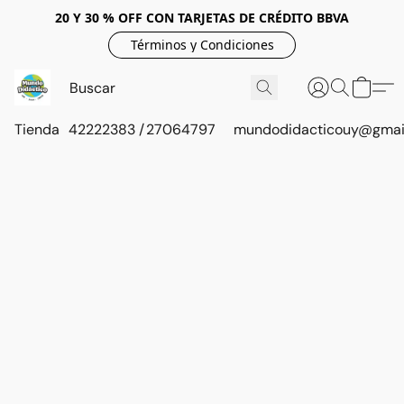
20 Y 30 % OFF CON TARJETAS DE CRÉDITO BBVA
Términos y Condiciones
Tienda
42222383 / 27064797
mundodidacticouy@gmai