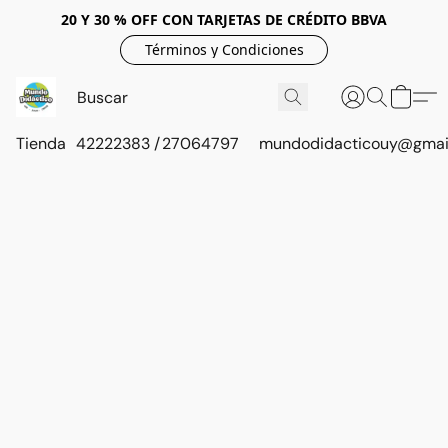
20 Y 30 % OFF CON TARJETAS DE CRÉDITO BBVA
Términos y Condiciones
Tienda
42222383 / 27064797
mundodidacticouy@gmai