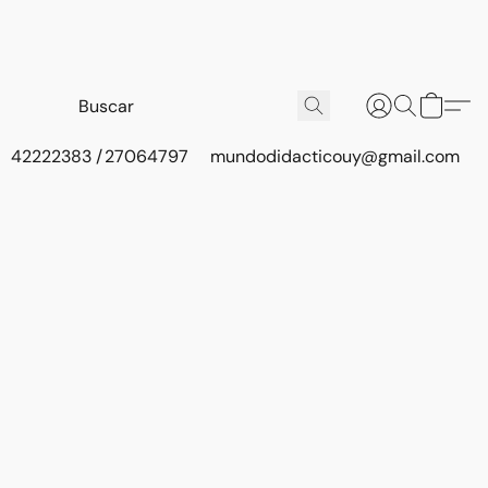
42222383 / 27064797
mundodidacticouy@gmail.com