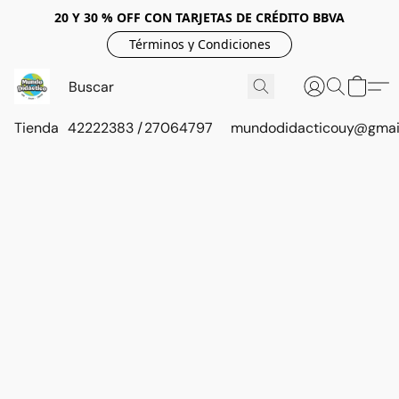
20 Y 30 % OFF CON TARJETAS DE CRÉDITO BBVA
Términos y Condiciones
Tienda
42222383 / 27064797
mundodidacticouy@gmai