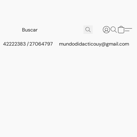
42222383 / 27064797
mundodidacticouy@gmail.com