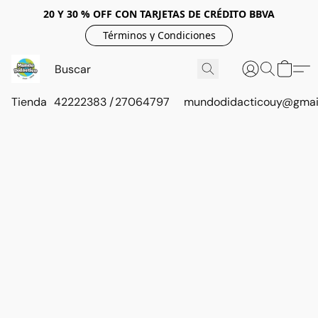
20 Y 30 % OFF CON TARJETAS DE CRÉDITO BBVA
Términos y Condiciones
Tienda
42222383 / 27064797
mundodidacticouy@gmai