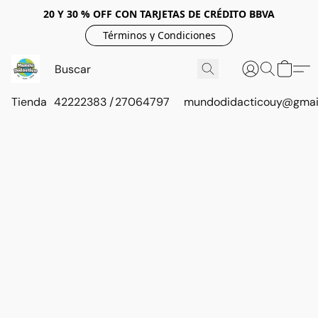
20 Y 30 % OFF CON TARJETAS DE CRÉDITO BBVA
Términos y Condiciones
Tienda
42222383 / 27064797
mundodidacticouy@gmai