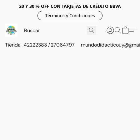
20 Y 30 % OFF CON TARJETAS DE CRÉDITO BBVA
Términos y Condiciones
Tienda
42222383 / 27064797
mundodidacticouy@gmai