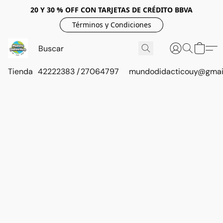
20 Y 30 % OFF CON TARJETAS DE CRÉDITO BBVA
Términos y Condiciones
Tienda
42222383 / 27064797
mundodidacticouy@gmai