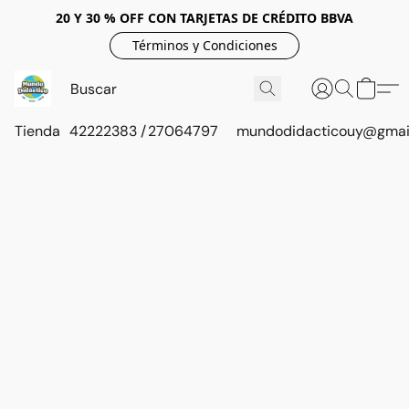
20 Y 30 % OFF CON TARJETAS DE CRÉDITO BBVA
Términos y Condiciones
Tienda
42222383 / 27064797
mundodidacticouy@gmai