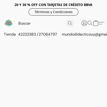
20 Y 30 % OFF CON TARJETAS DE CRÉDITO BBVA
Términos y Condiciones
Tienda
42222383 / 27064797
mundodidacticouy@gmai