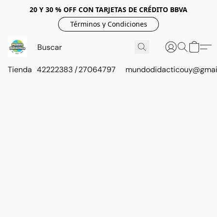
20 Y 30 % OFF CON TARJETAS DE CRÉDITO BBVA
Términos y Condiciones
Tienda
42222383 / 27064797
mundodidacticouy@gmai