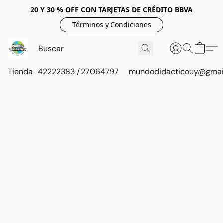
20 Y 30 % OFF CON TARJETAS DE CRÉDITO BBVA
Términos y Condiciones
Tienda
42222383 / 27064797
mundodidacticouy@gmai