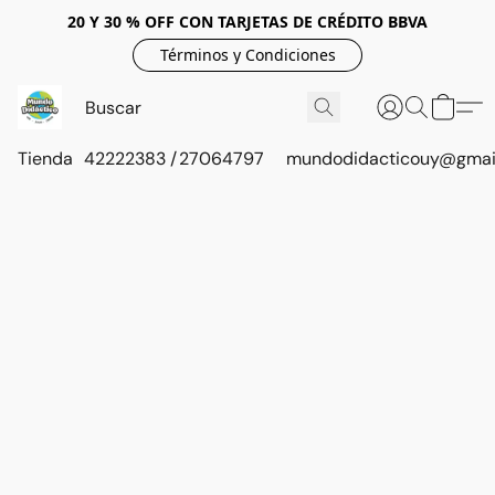
20 Y 30 % OFF CON TARJETAS DE CRÉDITO BBVA
Términos y Condiciones
Tienda
42222383 / 27064797
mundodidacticouy@gmai