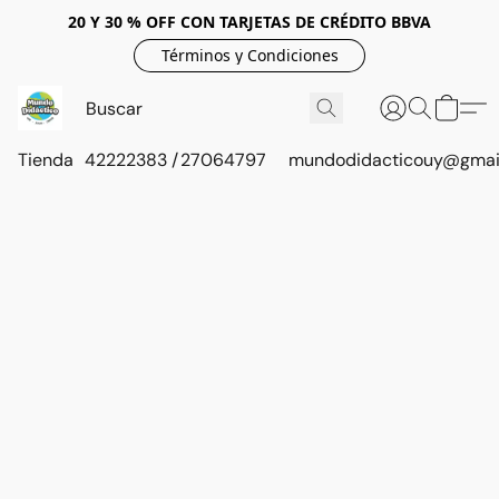
20 Y 30 % OFF CON TARJETAS DE CRÉDITO BBVA
Términos y Condiciones
Tienda
42222383 / 27064797
mundodidacticouy@gmai